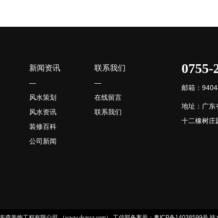
0755-
新闻资讯
联系我们
—
—
邮箱：94044
风水策划
在线留言
地址：广东
风水资讯
联系我们
十二橡树庄园
装修百科
公司新闻
 深圳市东森装饰工程有限公司 （www.dszssz.com）
工信部备案号：粤ICP备14038599号
技