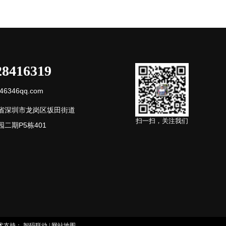
28416319
6346qq.com
省深圳市龙岗区坂田街道
扫一扫，关注我们
二期P5栋401
术支持：
智码联动
|
网站地图