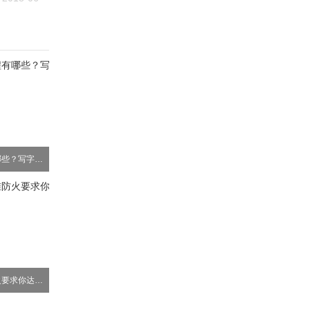
深圳写字楼装修流程有哪些？写字楼装修注意事项?
高层办公楼建筑标准防火要求你达到了吗？