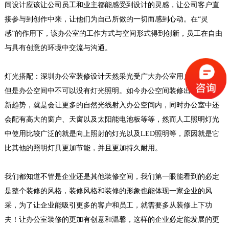
间设计应该让公司员工和业主都能感受到设计的灵感，让公司客户直
接参与到创作中来，让他们为自己所做的一切而感到心动。在“灵
感”的作用下，该办公室的工作方式与空间形式得到创新，员工在自由
与具有创意的环境中交流与沟通。
灯光搭配：
深圳办公室装修设计天然采光受广大办公室用户的喜爱，
但是办公空间中不可以没有灯光照明。如今办公空间装修出现了一种
新趋势，就是会让更多的自然光线射入办公空间内，同时办公室中还
会配有高大的窗户、天窗以及太阳能电池板等等，然而人工照明灯光
酒店企业厂房装修
中使用比较广泛的就是向上照射的灯光以及LED照明等，原因就是它
厂房装修最主要的是合理的布局 布局是厂房装修
比其他的照明灯具更加节能，并且更加持久耐用。
首要的要素，只有布局合理了才会减少了空间
的...
2018-07-30
我们都知道不管是企业还是其他装修空间，我们第一眼能看到的必定
是整个装修的风格，装修风格和装修的形象也能体现一家企业的风
办公室设计装修_大运软件小镇
采，为了让企业能吸引更多的客户和员工，就需要多从装修上下功
办公室装修设计最基本的四大特征是空间形式上
夫！让办公室装修的更加有创意和温馨，这样的企业必定能发展的更
的叙述性、空间功能上的节点性、空间氛围上的