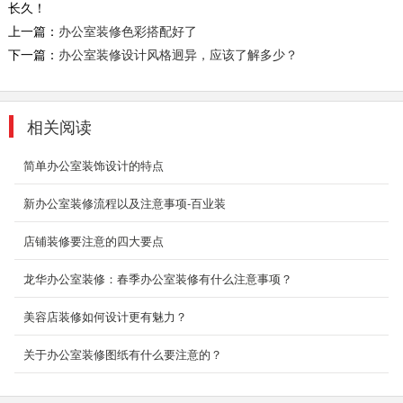
长久！
和睦性和工...
上一篇：
办公室装修色彩搭配好了
2018-06-28
下一篇：
办公室装修设计风格迥异，应该了解多少？
复式办公室装修_麗池米
设计师为此间工作者创造大器格局的环境，玄关
处原生态石墙与品牌图型互辉映，不仅相当吸
相关阅读
睛，更让...
2018-07-23
简单办公室装饰设计的特点
办公室装修设计效果
新办公室装修流程以及注意事项-百业装
办公室是为处理一种特定事务的地方或提供服务
店铺装修要注意的四大要点
的地方，而办公室装修设计则能恰到好处的突出
公司、企业文...
龙华办公室装修：春季办公室装修有什么注意事项？
2018-06-27
美容店装修如何设计更有魅力？
深圳写字楼办公室装修
深圳写字楼装修为什么要选深圳东森装饰公司？
关于办公室装修图纸有什么要注意的？
2、深圳东森装饰是标准化成熟施工组织，大批
量采...