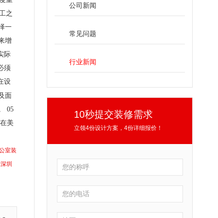
公司新闻
工之
择一
常见问题
来增
实际
行业新闻
必须
在设
及面
 05
10秒提交装修需求
，在美
立领4份设计方案，4份详细报价！
公室装
深圳